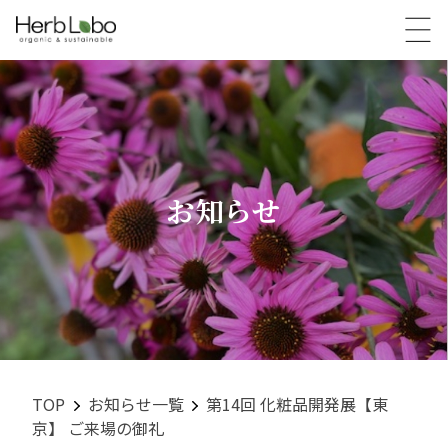
TOP
トップ
ABOUT OEM
こだわりのOEM
お知らせ
QUALITY
原料・R&D・製造
ORIGINALITY
独自性
COMPANY
企業情報
TOP
お知らせ一覧
第14回 化粧品開発展【東
京】 ご来場の御礼
INFORMATION
お知らせ