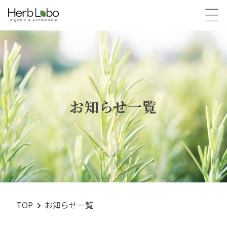
TOP
トップ
ABOUT OEM
こだわりのOEM
お知らせ一覧
QUALITY
原料・R&D・製造
ORIGINALITY
独自性
COMPANY
企業情報
TOP
お知らせ一覧
INFORMATION
お知らせ